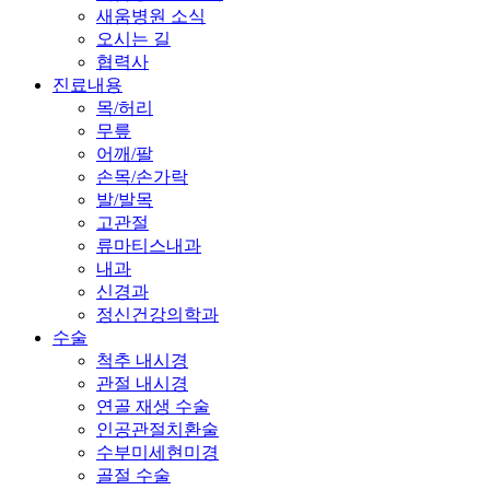
새움병원 소식
오시는 길
협력사
진료내용
목/허리
무릎
어깨/팔
손목/손가락
발/발목
고관절
류마티스내과
내과
신경과
정신건강의학과
수술
척추 내시경
관절 내시경
연골 재생 수술
인공관절치환술
수부미세현미경
골절 수술