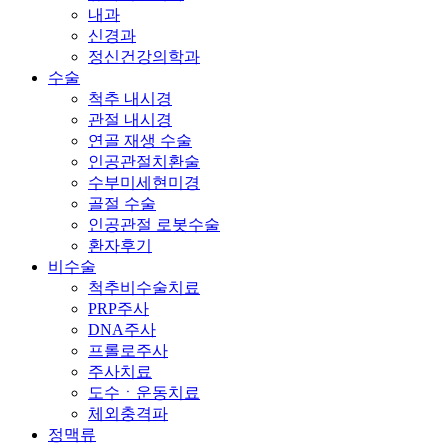
내과
신경과
정신건강의학과
수술
척추 내시경
관절 내시경
연골 재생 수술
인공관절치환술
수부미세현미경
골절 수술
인공관절 로봇수술
환자후기
비수술
척추비수술치료
PRP주사
DNA주사
프롤로주사
주사치료
도수ㆍ운동치료
체외충격파
정맥류