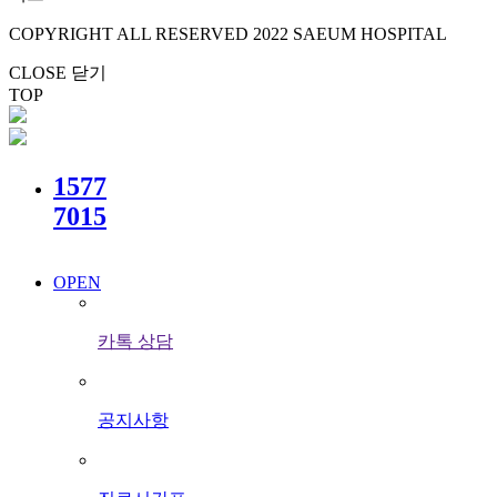
COPYRIGHT ALL RESERVED 2022 SAEUM HOSPITAL
CLOSE 닫기
TOP
1577
7015
OPEN
카톡 상담
공지사항