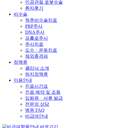
인공관절 로봇수술
환자후기
비수술
척추비수술치료
PRP주사
DNA주사
프롤로주사
주사치료
도수ㆍ운동치료
체외충격파
정맥류
클리닉 소개
하지정맥류
이용안내
진료시간표
진료 예약 및 조회
입퇴원ㆍ서류 발급
전문의 상담
병원 FAQ
비급여안내