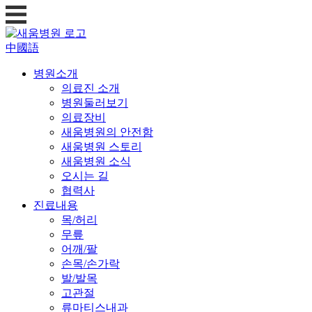
中國語
병원소개
의료진 소개
병원둘러보기
의료장비
새움병원의 안전함
새움병원 스토리
새움병원 소식
오시는 길
협력사
진료내용
목/허리
무릎
어깨/팔
손목/손가락
발/발목
고관절
류마티스내과